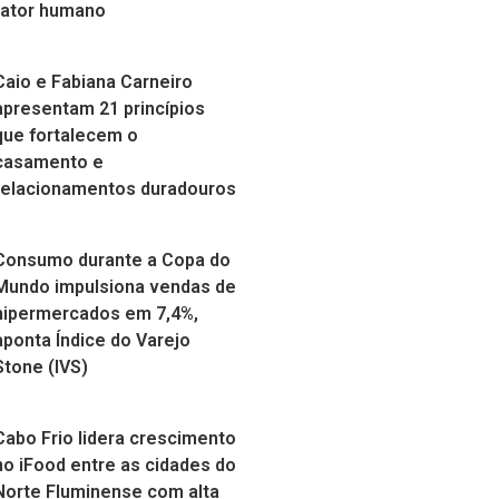
fator humano
Caio e Fabiana Carneiro
apresentam 21 princípios
que fortalecem o
casamento e
relacionamentos duradouros
Consumo durante a Copa do
Mundo impulsiona vendas de
hipermercados em 7,4%,
aponta Índice do Varejo
Stone (IVS)
Cabo Frio lidera crescimento
no iFood entre as cidades do
Norte Fluminense com alta