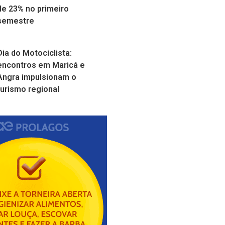
de 23% no primeiro
semestre
Dia do Motociclista:
encontros em Maricá e
Angra impulsionam o
turismo regional