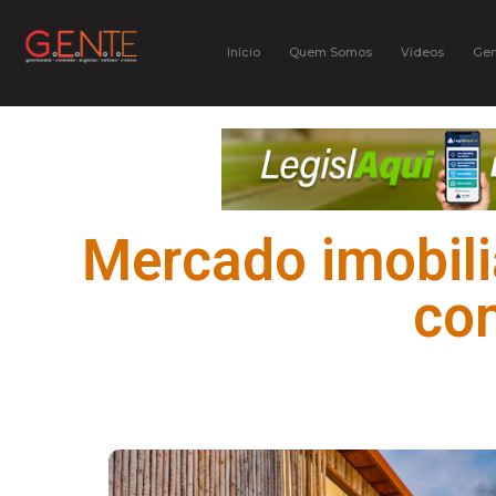
Início
Quem Somos
Vídeos
Gen
Mercado imobili
co