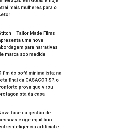
mineração em Goiás e hoje
atrai mais mulheres para o
setor
Stitch – Tailor Made Films
apresenta uma nova
abordagem para narrativas
de marca sob medida
O fim do sofá minimalista: na
reta final da CASACOR SP, o
conforto prova que virou
protagonista da casa
Nova fase da gestão de
pessoas exige equilíbrio
entreinteligência artificial e