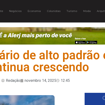
te
Negócios
Economia
Colunistas
Turismo
Moda
Arquit
ário de alto padrão
ntinua crescendo
Redação
novembro 14, 2025
12:45