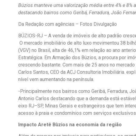
Búzios manteve uma valorização média entre 4% e 8% a
destacando bairros como Geribá, Ferradura, João Fern
Da Redação com agências – Fotos Divulgação
BÚZIOS-RJ – A venda de imóveis de alto padrão cresce
O mercado imobiliário de alto luxo movimentou 38 bilh
(VGV) no Brasil, alta de 46,1% em relação ao ano anterio
Estratégica. Em Armação dos Búzios, a procura por im
crescendo bastante. Com mais de 25 anos no mercado b
Carlos Santos, CEO da ACJ Consultoria Imobiliária. expl
nível vem aumentando na península.
-Principalmente nos bairros como Geribá, Ferradura, J
Antonio Carlos destacando que a demanda está estáve
eixo RJ–SP, Minas Gerais e estrangeiros que tem inter
acesso à praia e condomínios com serviços exclusivos
Impacto Aretê Bùzios na economia da região