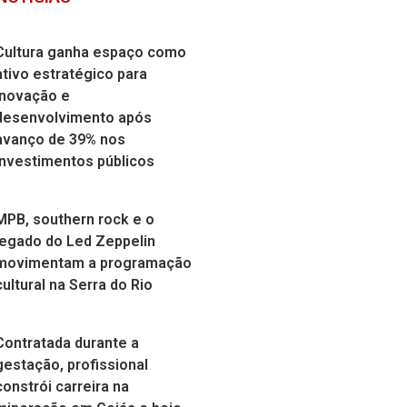
Cultura ganha espaço como
ativo estratégico para
inovação e
desenvolvimento após
avanço de 39% nos
investimentos públicos
MPB, southern rock e o
legado do Led Zeppelin
movimentam a programação
cultural na Serra do Rio
Contratada durante a
gestação, profissional
constrói carreira na