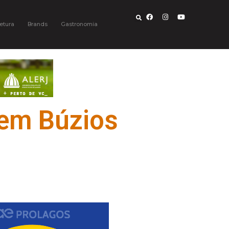
etura
Brands
Gastronomia
 em Búzios