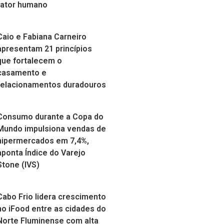
fator humano
Caio e Fabiana Carneiro
apresentam 21 princípios
que fortalecem o
casamento e
relacionamentos duradouros
Consumo durante a Copa do
Mundo impulsiona vendas de
hipermercados em 7,4%,
aponta Índice do Varejo
Stone (IVS)
Cabo Frio lidera crescimento
no iFood entre as cidades do
Norte Fluminense com alta