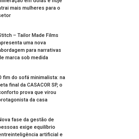
mineração em Goiás e hoje
atrai mais mulheres para o
setor
Stitch – Tailor Made Films
apresenta uma nova
abordagem para narrativas
de marca sob medida
O fim do sofá minimalista: na
reta final da CASACOR SP, o
conforto prova que virou
protagonista da casa
Nova fase da gestão de
pessoas exige equilíbrio
entreinteligência artificial e