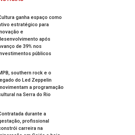
Cultura ganha espaço como
ativo estratégico para
inovação e
desenvolvimento após
avanço de 39% nos
investimentos públicos
MPB, southern rock e o
legado do Led Zeppelin
movimentam a programação
cultural na Serra do Rio
Contratada durante a
gestação, profissional
constrói carreira na