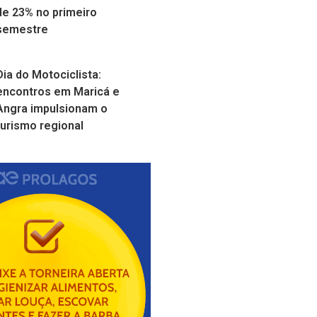
de 23% no primeiro
semestre
Dia do Motociclista:
encontros em Maricá e
Angra impulsionam o
turismo regional