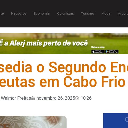
te
Negócios
Economia
Colunistas
Turismo
Moda
Arquit
sedia o Segundo En
eutas em Cabo Frio
Walmor Freitas
novembro 26, 2025
10:26