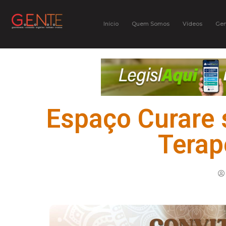
Início
Quem Somos
Vídeos
Gen
Espaço Curare 
Terap