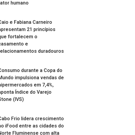
fator humano
Caio e Fabiana Carneiro
apresentam 21 princípios
que fortalecem o
casamento e
relacionamentos duradouros
Consumo durante a Copa do
Mundo impulsiona vendas de
hipermercados em 7,4%,
aponta Índice do Varejo
Stone (IVS)
Cabo Frio lidera crescimento
no iFood entre as cidades do
Norte Fluminense com alta