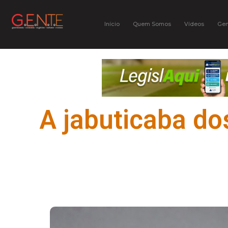
Início
Quem Somos
Vídeos
Gen
A jabuticaba do