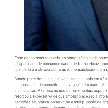
Esse descompasso revela um ponto crítico ainda pouco
a capacidade de comunicar dados de forma eficaz, as
qualidade e à clareza sobre as responsabilidades em s
Grande parte dessas iniciativas ainda se apoia em trê
compreensão de conceitos e navegação em dados. Sã
insuficientes. A ênfase no uso de ferramentas, especi
reforçou a expectativa de que ampliar o acesso à infor
decisões. Na prática, observa-se a multiplicação de ar
critérios consistentes de padronização, governança o