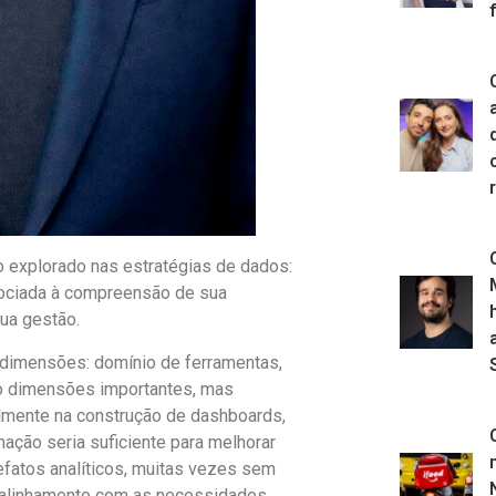
 explorado nas estratégias de dados:
sociada à compreensão de sua
ua gestão.
s dimensões: domínio de ferramentas,
o dimensões importantes, mas
almente na construção de dashboards,
mação seria suficiente para melhorar
tefatos analíticos, muitas vezes sem
u alinhamento com as necessidades