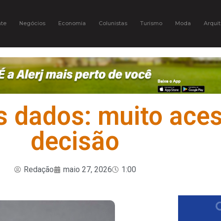
te
Negócios
Economia
Colunistas
Turismo
Moda
Arquit
s dados: muito ace
decisão
Redação
maio 27, 2026
1:00