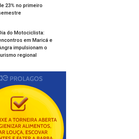
de 23% no primeiro
semestre
Dia do Motociclista:
encontros em Maricá e
Angra impulsionam o
turismo regional