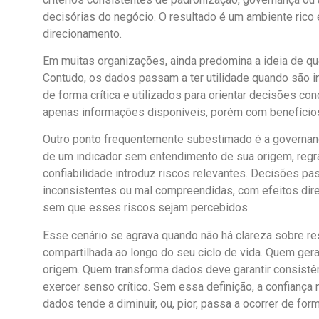
decisórias do negócio. O resultado é um ambiente rico
direcionamento.
Em muitas organizações, ainda predomina a ideia de que
Contudo, os dados passam a ter utilidade quando são i
de forma crítica e utilizados para orientar decisões 
apenas informações disponíveis, porém com benefícios 
Outro ponto frequentemente subestimado é a governança
de um indicador sem entendimento de sua origem, regra
confiabilidade introduz riscos relevantes. Decisões p
inconsistentes ou mal compreendidas, com efeitos dir
sem que esses riscos sejam percebidos.
Esse cenário se agrava quando não há clareza sobre r
compartilhada ao longo do seu ciclo de vida. Quem gera
origem. Quem transforma dados deve garantir consist
exercer senso crítico. Sem essa definição, a confiança
dados tende a diminuir, ou, pior, passa a ocorrer de forma