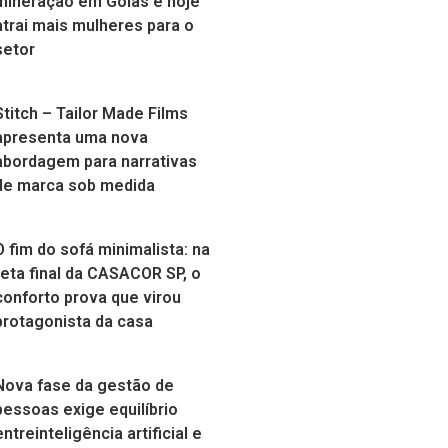
mineração em Goiás e hoje
atrai mais mulheres para o
setor
Stitch – Tailor Made Films
apresenta uma nova
abordagem para narrativas
de marca sob medida
O fim do sofá minimalista: na
reta final da CASACOR SP, o
conforto prova que virou
protagonista da casa
Nova fase da gestão de
pessoas exige equilíbrio
entreinteligência artificial e