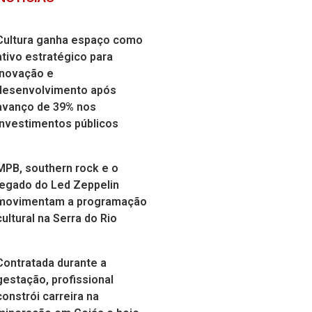
Cultura ganha espaço como
ativo estratégico para
inovação e
desenvolvimento após
avanço de 39% nos
investimentos públicos
MPB, southern rock e o
legado do Led Zeppelin
movimentam a programação
cultural na Serra do Rio
Contratada durante a
gestação, profissional
constrói carreira na