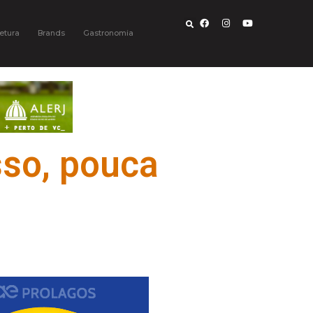
etura
Brands
Gastronomia
sso, pouca